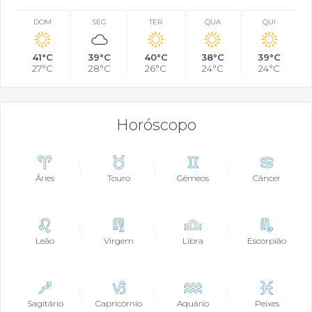
DOM
SEG
TER
QUA
QUI
41°C
39°C
40°C
38°C
39°C
27°C
28°C
26°C
24°C
24°C
Horóscopo
Áries
Touro
Gêmeos
Câncer
Leão
Virgem
Libra
Escorpião
Sagitário
Capricórnio
Aquário
Peixes