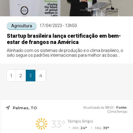
17/04/2023 - 13h50
Agricultura
Startup brasileira lança certificação em bem-
estar de frangos na América
Alinhado com os sistemas de produção e o clima brasileiro, o
selo segue os padrões internacionais para melhor as boas
práticas na atividade
1
2
3
4
Palmas, TO
Atualizado às 18h01 -
Fonte:
ClimaTempo
33°
Tempo limpo
Mín.
24°
Máx.
39°