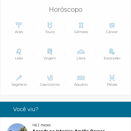
Horóscopo
Áries
Touro
Gêmeos
Câncer
Leão
Virgem
Libra
Escorpião
Sagitário
Capricórnio
Aquário
Peixes
Você viu?
Há 2 meses