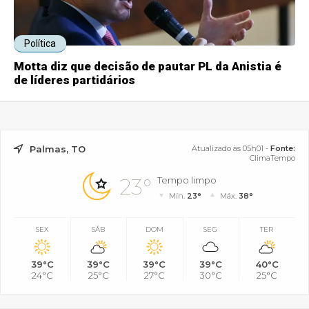
Política
Motta diz que decisão de pautar PL da Anistia é
de líderes partidários
Palmas, TO
Atualizado às 05h01 -
Fonte:
ClimaTempo
23°
Tempo limpo
Mín.
23°
Máx.
38°
SEX
SÁB
DOM
SEG
TER
39°C
39°C
39°C
39°C
40°C
24°C
25°C
27°C
30°C
25°C