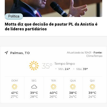
Política
Motta diz que decisão de pautar PL da Anistia é
de líderes partidários
Palmas, TO
Atualizado às 10h01 -
Fonte:
ClimaTempo
35°
Tempo limpo
Mín.
24°
Máx.
39°
DOM
SEG
TER
QUA
QUI
41°C
39°C
40°C
38°C
39°C
27°C
28°C
26°C
24°C
24°C