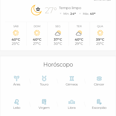
27°
Tempo limpo
Mín.
24°
Máx.
40°
SÁB
DOM
SEG
TER
QUA
40°C
40°C
37°C
40°C
39°C
25°C
27°C
30°C
29°C
25°C
Horóscopo
Áries
Touro
Gêmeos
Câncer
Leão
Virgem
Libra
Escorpião