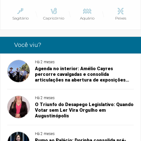
Sagitário
Capricórnio
Aquário
Peixes
Você viu?
Há 2 meses
Agenda no interior: Amélio Cayres
percorre cavalgadas e consolida
articulações na abertura de exposições
agropecuárias
Há 2 meses
O Triunfo do Desapego Legislativo: Quando
Votar sem Ler Vira Orgulho em
Augustinópolis
Há 2 meses
Rumo ao Palácio: Dorinha consolida pré-