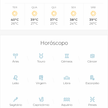
TER
QUA
QUI
SEX
SÁB
40°C
39°C
37°C
38°C
39°C
26°C
27°C
25°C
24°C
26°C
Horóscopo
Áries
Touro
Gêmeos
Câncer
Leão
Virgem
Libra
Escorpião
Sagitário
Capricórnio
Aquário
Peixes