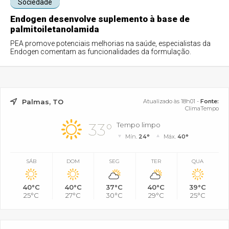
Sociedade
Endogen desenvolve suplemento à base de
palmitoiletanolamida
PEA promove potenciais melhorias na saúde, especialistas da
Endogen comentam as funcionalidades da formulação.
Palmas, TO
Atualizado às 18h01 -
Fonte:
ClimaTempo
33°
Tempo limpo
Mín.
24°
Máx.
40°
SÁB
DOM
SEG
TER
QUA
40°C
40°C
37°C
40°C
39°C
25°C
27°C
30°C
29°C
25°C