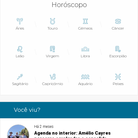
Horóscopo
Áries
Touro
Gêmeos
Câncer
Leão
Virgem
Libra
Escorpião
Sagitário
Capricórnio
Aquário
Peixes
Você viu?
Há 2 meses
Agenda no interior: Amélio Cayres