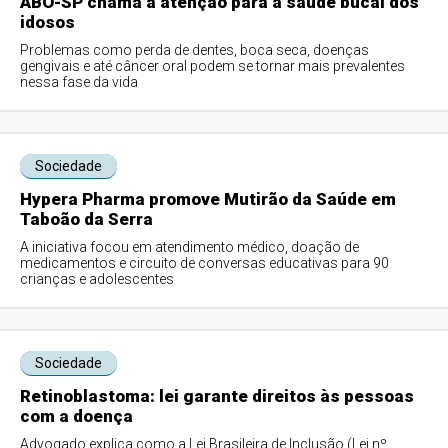
ABO-SP chama a atenção para a saúde bucal dos
idosos
Problemas como perda de dentes, boca seca, doenças
gengivais e até câncer oral podem se tornar mais prevalentes
nessa fase da vida
Sociedade
Hypera Pharma promove Mutirão da Saúde em
Taboão da Serra
A iniciativa focou em atendimento médico, doação de
medicamentos e circuito de conversas educativas para 90
crianças e adolescentes
Sociedade
Retinoblastoma: lei garante direitos às pessoas
com a doença
Advogado explica como a Lei Brasileira de Inclusão (Lei nº