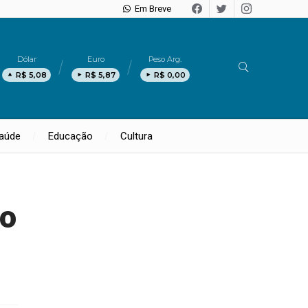
Em Breve
Dólar
Euro
Peso Arg.
R$ 5,08
R$ 5,87
R$ 0,00
aúde
Educação
Cultura
ro