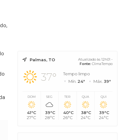
ado,
do
Palmas, TO
Atualizado às 12h01 -
Fonte:
ClimaTempo
do
37°
Tempo limpo
Mín.
24°
Máx.
39°
 da
DOM
SEG
TER
QUA
QUI
41°C
39°C
40°C
38°C
39°C
27°C
28°C
26°C
24°C
24°C