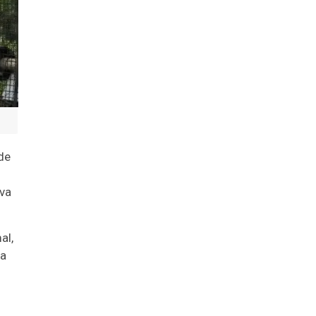
de
ava
al,
da