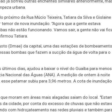
ão já sofreu outras enchentes similares anteriormente, mas
limpeza urbana.
o próximo da Rua Múcio Teixeira, Tatiara da Silva e Gislaine
temor de nova inundação. "Agora que a gente estava
as não estão funcionando. Vamos sair, a gente não vai fic
afirmou Tatiara.
goto (Dmae) da capital, uma das estações de bombeament
o essas bombas que fazem a sucção da água de volta para o
 últimos dias, ajudou a baixar o nível do Guaíba para menos
cia Nacional das Águas (ANA). A medição de ontem à noite
 esse patamar subiu para 3,96 metros. A cota de inundação
s que moram em áreas mais alagadas saiam do local. "Esta
da cidade, por conta do excesso de chuvas que não estav
hando com hidrojateamento nas redes pluviais e também par