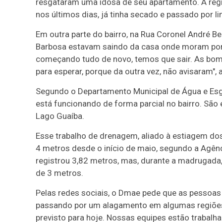
resgataram uma idosa de seu apartamento. A regi
nos últimos dias, já tinha secado e passado por 
Em outra parte do bairro, na Rua Coronel André Bel
Barbosa estavam saindo da casa onde moram por 
começando tudo de novo, temos que sair. As bomb
para esperar, porque da outra vez, não avisaram", 
Segundo o Departamento Municipal de Água e Es
está funcionando de forma parcial no bairro. Sã
Lago Guaíba.
Esse trabalho de drenagem, aliado à estiagem dos
4 metros desde o início de maio, segundo a Agên
registrou 3,82 metros, mas, durante a madrugada,
de 3 metros.
Pelas redes sociais, o Dmae pede que as pessoa
passando por um alagamento em algumas regiões 
previsto para hoje. Nossas equipes estão trabal