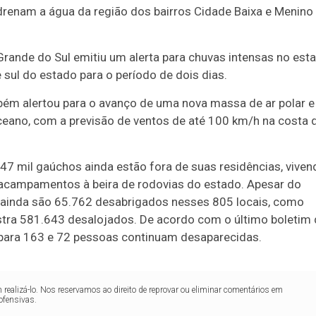
 drenam a água da região dos bairros Cidade Baixa e Menino
o Grande do Sul emitiu um alerta para chuvas intensas no est
l do estado para o período de dois dias.
bém alertou para o avanço de uma nova massa de ar polar e
ceano, com a previsão de ventos de até 100 km/h na costa 
47 mil gaúchos ainda estão fora de suas residências, viven
 acampamentos à beira de rodovias do estado. Apesar do
 ainda são 65.762 desabrigados nesses 805 locais, como
stra 581.643 desalojados. De acordo com o último boletim
u para 163 e 72 pessoas continuam desaparecidas.
realizá-lo. Nos reservamos ao direito de reprovar ou eliminar comentários em
ofensivas.