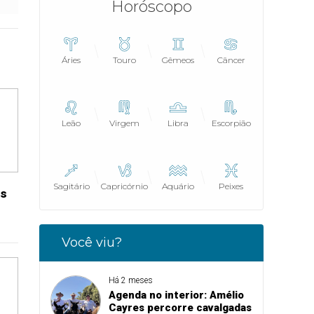
Horóscopo
Áries
Touro
Gêmeos
Câncer
Leão
Virgem
Libra
Escorpião
Sagitário
Capricórnio
Aquário
Peixes
es
Você viu?
Há 2 meses
Agenda no interior: Amélio
Cayres percorre cavalgadas