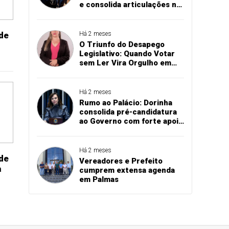
e consolida articulações na
abertura de exposições
agropecuárias
rde
Há 2 meses
O Triunfo do Desapego
Legislativo: Quando Votar
sem Ler Vira Orgulho em
Augustinópolis
Há 2 meses
Rumo ao Palácio: Dorinha
consolida pré-candidatura
ao Governo com forte apoio
na região sul do Tocantins
Há 2 meses
de
Vereadores e Prefeito
a
cumprem extensa agenda
em Palmas