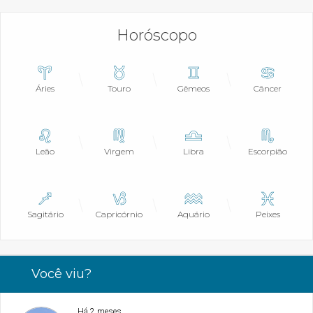
Horóscopo
Áries
Touro
Gêmeos
Câncer
Leão
Virgem
Libra
Escorpião
Sagitário
Capricórnio
Aquário
Peixes
Você viu?
Há 2 meses