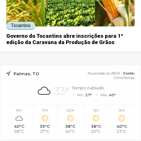
Tocantins
Governo do Tocantins abre inscrições para 1ª
edição da Caravana da Produção de Grãos
Palmas, TO
Atualizado às 09h01 -
Fonte:
ClimaTempo
33°
Tempo nublado
Mín.
27°
Máx.
40°
SEG
TER
QUA
QUI
SEX
40°C
39°C
38°C
38°C
40°C
28°C
27°C
24°C
25°C
23°C