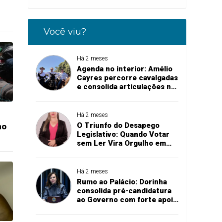
Você viu?
Há 2 meses
Agenda no interior: Amélio
Cayres percorre cavalgadas
e consolida articulações na
abertura de exposições
agropecuárias
Há 2 meses
O Triunfo do Desapego
no
Legislativo: Quando Votar
sem Ler Vira Orgulho em
Augustinópolis
Há 2 meses
Rumo ao Palácio: Dorinha
consolida pré-candidatura
ao Governo com forte apoio
na região sul do Tocantins