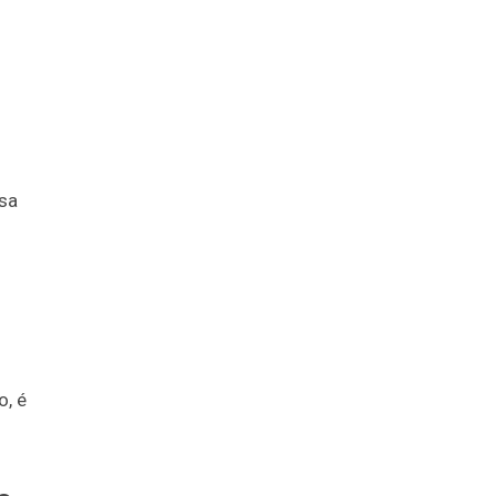
sa
o, é