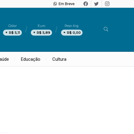
Em Breve
Dólar
Euro
Peso Arg.
R$ 5,11
R$ 5,89
R$ 0,00
aúde
Educação
Cultura