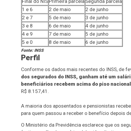
Final do NIS
Primeira parcela
Segunda parcela
1 e 6
2 de maio
2 de junho
2 e 7
5 de maio
3 de junho
3 e 8
6 de maio
4 de junho
4 e 9
7 de maio
5 de junho
5 e 0
8 de maio
6 de junho
Fonte: INSS
Perfil
Conforme os dados mais recentes do INSS, de fev
dos segurados do INSS, ganham até um salári
beneficiários recebem acima do piso nacional
R$ 8.157,41.
A maioria dos aposentados e pensionistas receber
para quem passou a receber o benefício depois de 
O Ministério da Previdência esclarece que os se