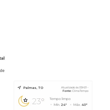
tal
 de
Palmas, TO
Atualizado às 05h01 -
Fonte:
ClimaTempo
23°
Tempo limpo
Mín.
24°
Máx.
40°