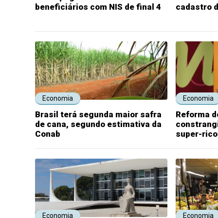
beneficiários com NIS de final 4
cadastro 
Economia
Economia
Brasil terá segunda maior safra
Reforma do
de cana, segundo estimativa da
constrang
Conab
super-rico
Economia
Economia