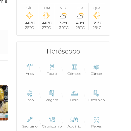
om a
SÁB
DOM
SEG
TER
QUA
40°C
40°C
37°C
40°C
39°C
25°C
27°C
30°C
29°C
25°C
Horóscopo
Áries
Touro
Gêmeos
Câncer
Leão
Virgem
Libra
Escorpião
Sagitário
Capricórnio
Aquário
Peixes