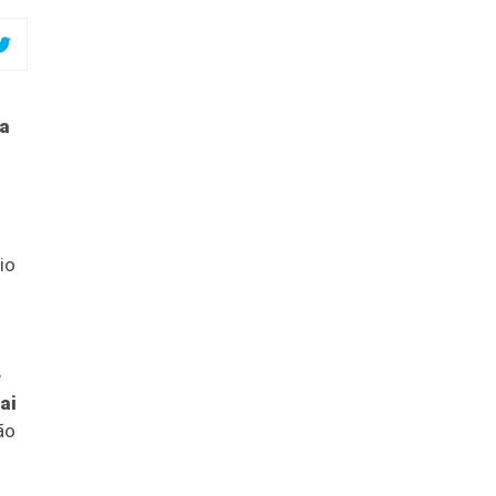
ra
io
e
ai
ão