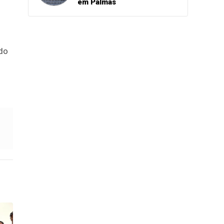
em Palmas
 do