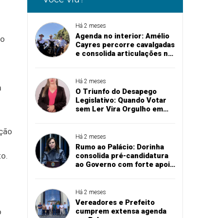
Há 2 meses
Agenda no interior: Amélio
io
Cayres percorre cavalgadas
e consolida articulações na
abertura de exposições
o
agropecuárias
Há 2 meses
m
O Triunfo do Desapego
Legislativo: Quando Votar
sem Ler Vira Orgulho em
Augustinópolis
ação
Há 2 meses
Rumo ao Palácio: Dorinha
o.
consolida pré-candidatura
ao Governo com forte apoio
na região sul do Tocantins
Há 2 meses
Vereadores e Prefeito
cumprem extensa agenda
o