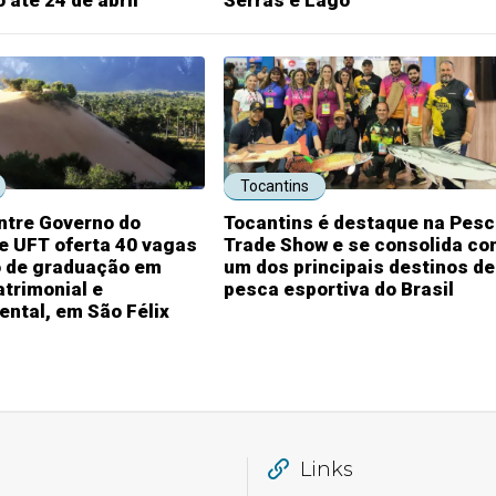
 até 24 de abril
Serras e Lago
Tocantins
ntre Governo do
Tocantins é destaque na Pes
e UFT oferta 40 vagas
Trade Show e se consolida c
o de graduação em
um dos principais destinos de
trimonial e
pesca esportiva do Brasil
ntal, em São Félix
Links