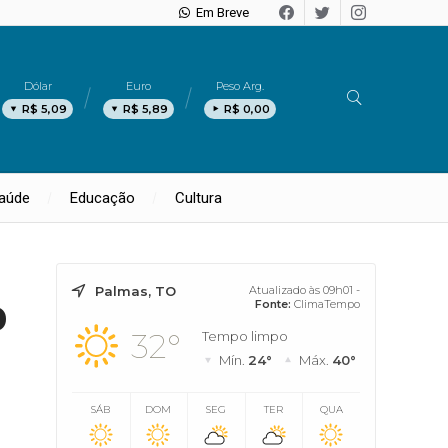
Em Breve
Dólar
Euro
Peso Arg.
R$ 5,09
R$ 5,89
R$ 0,00
aúde
Educação
Cultura
Palmas, TO
Atualizado às 09h01 -
o
Fonte:
ClimaTempo
32°
Tempo limpo
Mín.
24°
Máx.
40°
SÁB
DOM
SEG
TER
QUA