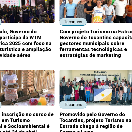
Tocantins
ulo, Governo do
Com projeto Turismo na Estra
 participa da WTM
Governo do Tocantins capacit
rica 2025 com foco na
gestores municipais sobre
urística e ampliação
ferramentas tecnológicas e
vidade aérea
estratégias de marketing
Tocantins
 inscrição no curso de
Promovido pelo Governo do
 em Turismo
Tocantins, projeto Turismo na
l e Socioambiental é
Estrada chega à região de