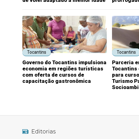
de vôlei adaptado à melhor idade
prorrogado
Tocantins
Tocantins
Governo do Tocantins impulsiona
Parceria e
economia em regiões turísticas
Tocantins 
com oferta de cursos de
para curs
capacitação gastronômica
Turismo Pa
Socioambie
Editorias