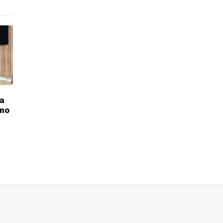
ca
omo