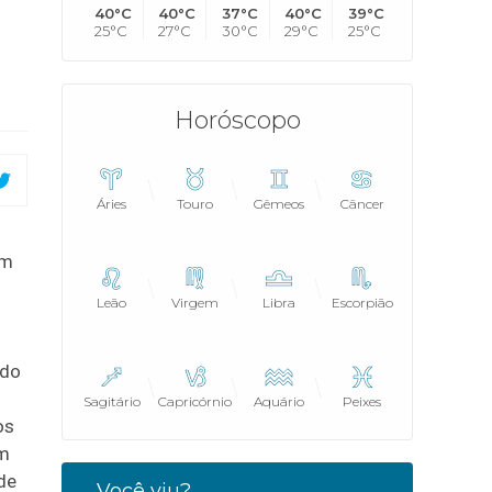
40°C
40°C
37°C
40°C
39°C
25°C
27°C
30°C
29°C
25°C
Horóscopo
Áries
Touro
Gêmeos
Câncer
im
Leão
Virgem
Libra
Escorpião
 do
Sagitário
Capricórnio
Aquário
Peixes
os
em
 de
Você viu?