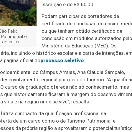
inscrição é de R$ 60,00.
Podem participar os portadores de
certificado de conclusão do ensino méd
ou que tenham obtido certificado de
São Félix,
Patrimonial e
conclusão em módulos autorizados pel
 Tocantins
Ministério da Educação (MEC). Os
a, incluindo o histórico escolar e a carta de intenções, e
a página oficial do
processo seletivo
.
Socioambiental do Câmpus Arraias, Ana Cláudia Sampaio,
 desenvolvimento regional por meio do turismo. “A qualific
. O curso de graduação oferece não só conhecimento, mas
 que historicamente ficaram à margem do desenvolviment
 vida e na região onde se vive”, ressalta.
fatiza o impacto da qualificação profissional na
erta de um curso como o de Turismo Patrimonial e
soas da própria região a aproveitarem o potencial turístic