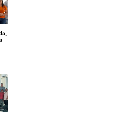
da,
a