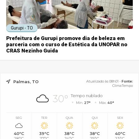
Gurupi - TO
Prefeitura de Gurupi promove dia de beleza em
parceria com o curso de Estética da UNOPAR no
CRAS Nezinho Guida
Palmas, TO
Atualizado às 08h01 -
Fonte:
ClimaTempo
30°
Tempo nublado
Mín.
27°
Máx.
40°
SEG
TER
QUA
QUI
SEX
40°C
39°C
38°C
38°C
40°C
28°C
27°C
24°C
25°C
23°C