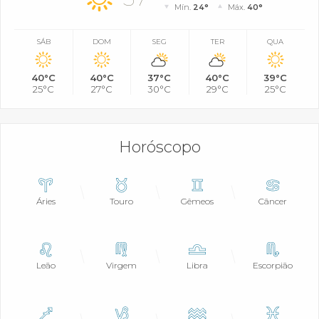
Mín.
24°
Máx.
40°
SÁB
DOM
SEG
TER
QUA
40°C
40°C
37°C
40°C
39°C
25°C
27°C
30°C
29°C
25°C
Horóscopo
Áries
Touro
Gêmeos
Câncer
Leão
Virgem
Libra
Escorpião