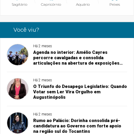
Sagitário
Capricórnio
Aquário
Peixes
Você viu?
Há 2 meses
Agenda no interior: Amélio Cayres
percorre cavalgadas e consolida
articulações na abertura de exposições
agropecuárias
Há 2 meses
O Triunfo do Desapego Legislativo: Quando
Votar sem Ler Vira Orgulho em
Augustinópolis
Há 2 meses
Rumo ao Palácio: Dorinha consolida pré-
candidatura ao Governo com forte apoio
na região sul do Tocantins