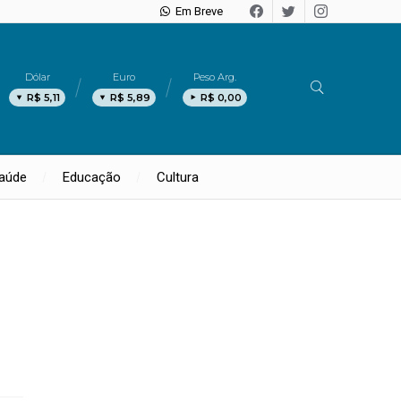
Em Breve
Dólar
Euro
Peso Arg.
R$ 5,11
R$ 5,89
R$ 0,00
aúde
Educação
Cultura