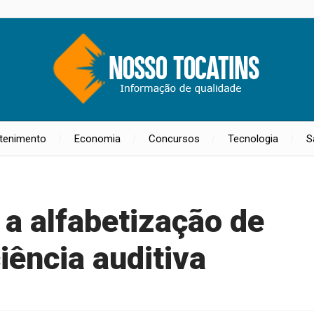
etenimento
Economia
Concursos
Tecnologia
S
 a alfabetização de
iência auditiva