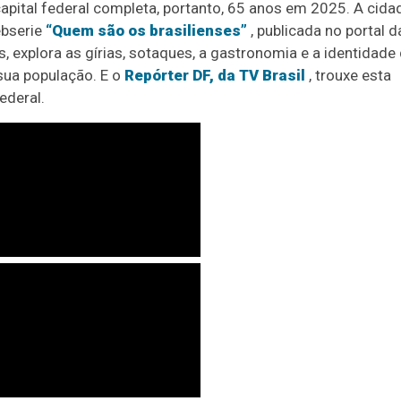
 capital federal completa, portanto, 65 anos em 2025. A cida
ebserie
“Quem são os brasilienses”
, publicada no portal d
 explora as gírias, sotaques, a gastronomia e a identidade
sua população. E o
Repórter DF, da TV Brasil
, trouxe esta
ederal.