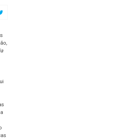
es
ão,
ia
ui
as
da
o
cas