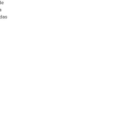
de
a
 das