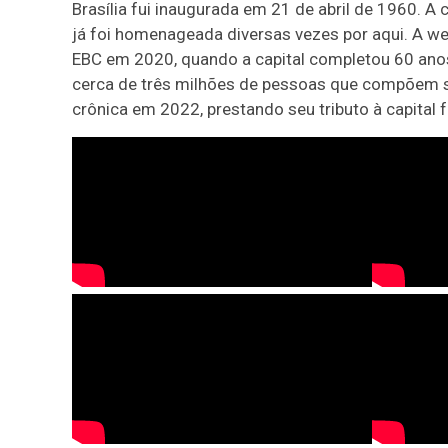
Brasília fui inaugurada em 21 de abril de 1960. A
já foi homenageada diversas vezes por aqui. A w
EBC em 2020, quando a capital completou 60 anos,
cerca de três milhões de pessoas que compõem 
crônica em 2022, prestando seu tributo à capital f