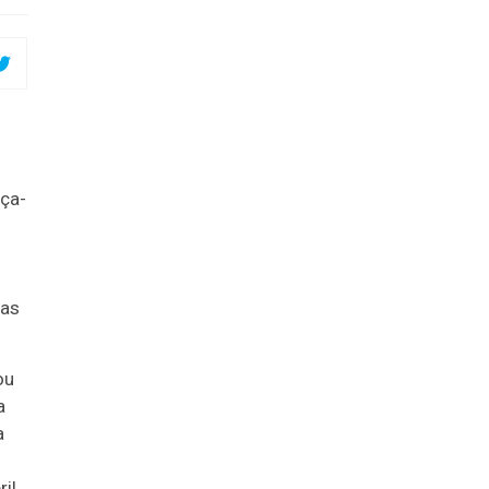
ça-
das
ou
a
a
ril