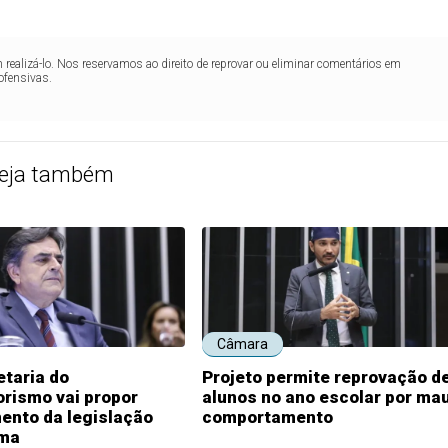
realizá-lo. Nos reservamos ao direito de reprovar ou eliminar comentários em
ofensivas.
eja também
Câmara
taria do
Projeto permite reprovação d
rismo vai propor
alunos no ano escolar por ma
ento da legislação
comportamento
ema