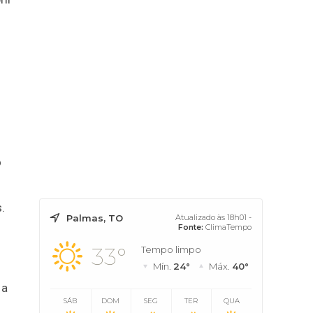
o
.
Palmas, TO
Atualizado às 18h01 -
Fonte:
ClimaTempo
33°
Tempo limpo
Mín.
24°
Máx.
40°
 a
SÁB
DOM
SEG
TER
QUA