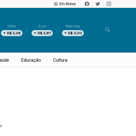
Em Breve
Dólar
Euro
Peso Arg.
R$ 5,08
R$ 5,87
R$ 0,00
aúde
Educação
Cultura
a-