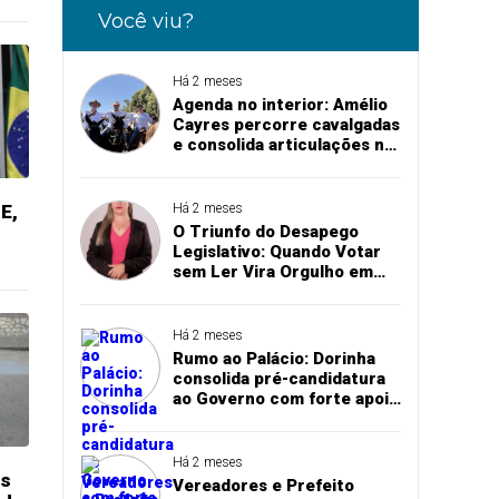
Você viu?
Há 2 meses
Agenda no interior: Amélio
Cayres percorre cavalgadas
e consolida articulações na
abertura de exposições
agropecuárias
E,
Há 2 meses
O Triunfo do Desapego
Legislativo: Quando Votar
sem Ler Vira Orgulho em
Augustinópolis
Há 2 meses
Rumo ao Palácio: Dorinha
consolida pré-candidatura
ao Governo com forte apoio
na região sul do Tocantins
Há 2 meses
es
Vereadores e Prefeito