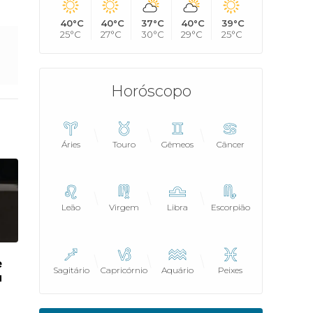
40°C
40°C
37°C
40°C
39°C
25°C
27°C
30°C
29°C
25°C
Horóscopo
Áries
Touro
Gêmeos
Câncer
Leão
Virgem
Libra
Escorpião
e
Sagitário
Capricórnio
Aquário
Peixes
u