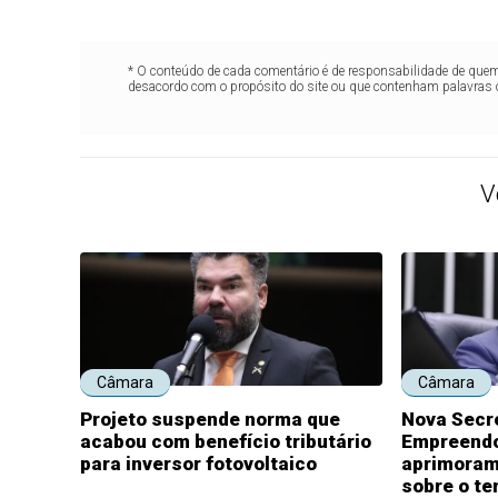
* O conteúdo de cada comentário é de responsabilidade de quem 
desacordo com o propósito do site ou que contenham palavras 
V
Câmara
Câmara
Projeto suspende norma que
Nova Secre
acabou com benefício tributário
Empreendo
para inversor fotovoltaico
aprimoram
sobre o t