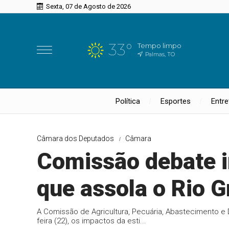
Sexta, 07 de Agosto de 2026
33°
Tempo limpo
Palmas, TO
Política
Esportes
Entr
Câmara dos Deputados
Câmara
Comissão debate 
que assola o Rio G
A Comissão de Agricultura, Pecuária, Abastecimento e
feira (22), os impactos da esti...