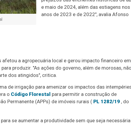
e maio de 2024, além das estiagens nos
anos de 2023 e de 2022", avalia Afonso
al
 afetou a agropecuária local e gerou impacto financeiro em
 para produzir. "As ações do governo, além de morosas, nã
e dos atingidos", critica.
ema de irrigação para amenizar os impactos das intempéries
era o
Código Florestal
para permitir a construção de
ção Permanente (APPs) de imóveis rurais (
PL 1282/19
, do
 para se aumentar a produtividade sem que seja necessária