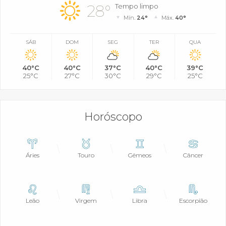
28°
Tempo limpo
Mín.
24°
Máx.
40°
SÁB
DOM
SEG
TER
QUA
40°C
40°C
37°C
40°C
39°C
25°C
27°C
30°C
29°C
25°C
Horóscopo
Áries
Touro
Gêmeos
Câncer
Leão
Virgem
Libra
Escorpião