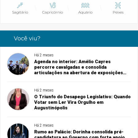
Sagitário
Capricórnio
Aquário
Peixes
Você viu?
Há 2 meses
Agenda no interior: Amélio Cayres
percorre cavalgadas e consolida
articulações na abertura de exposições
agropecuárias
Há 2 meses
O Triunfo do Desapego Legislativo: Quando
Votar sem Ler Vira Orgulho em
Augustinópolis
Há 2 meses
Rumo ao Palácio: Dorinha consolida pré-
candidatura ao Governo com forte apoio