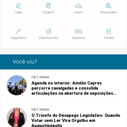
Leão
Virgem
Libra
Escorpião
Sagitário
Capricórnio
Aquário
Peixes
Você viu?
Há 2 meses
Agenda no interior: Amélio Cayres
percorre cavalgadas e consolida
articulações na abertura de exposições
agropecuárias
Há 2 meses
O Triunfo do Desapego Legislativo: Quando
Votar sem Ler Vira Orgulho em
Augustinópolis