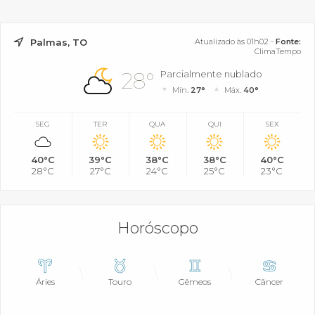
Palmas, TO
Atualizado às 01h02 -
Fonte:
ClimaTempo
28°
Parcialmente nublado
Mín.
27°
Máx.
40°
SEG
TER
QUA
QUI
SEX
40°C
39°C
38°C
38°C
40°C
28°C
27°C
24°C
25°C
23°C
Horóscopo
Áries
Touro
Gêmeos
Câncer