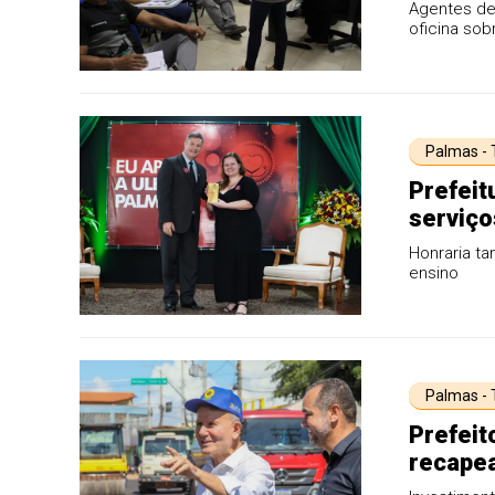
aegypti
Agentes de 
oficina sob
Palmas -
Prefei
serviço
Honraria ta
ensino
Palmas -
Prefeit
recapea
Taquara