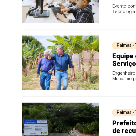
Evento cont
Tecnologia 
autoridade
Palmas -
Equipe 
Serviços
Fazend
Engenheiro
Município p
Palmas -
Prefeit
de recu