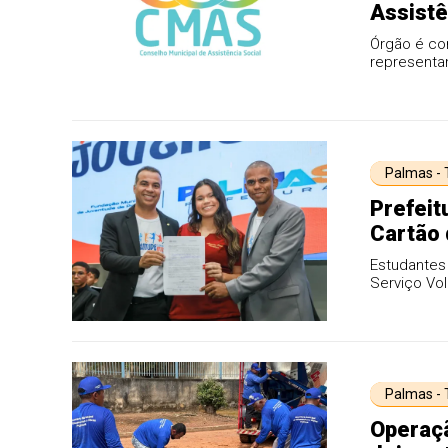
Assistê
Órgão é co
representa
Palmas -
Prefeit
Cartão 
recebem
Estudantes
Serviço Vol
Palmas -
Operaç