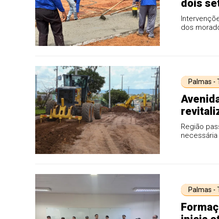
dois se
serviço
Intervençõ
dos morad
Palmas -
Avenida
revital
Região pass
necessária 
Palmas -
Formaç