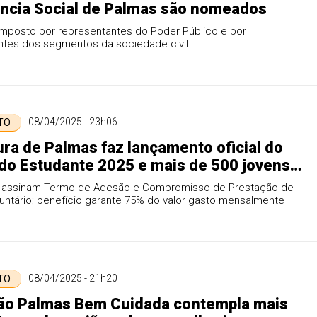
ncia Social de Palmas são nomeados
mposto por representantes do Poder Público e por
ntes dos segmentos da sociedade civil
08/04/2025 - 23h06
 TO
ura de Palmas faz lançamento oficial do
do Estudante 2025 e mais de 500 jovens
 recarga de vale-transportes
 assinam Termo de Adesão e Compromisso de Prestação de
untário; benefício garante 75% do valor gasto mensalmente
08/04/2025 - 21h20
 TO
ão Palmas Bem Cuidada contempla mais