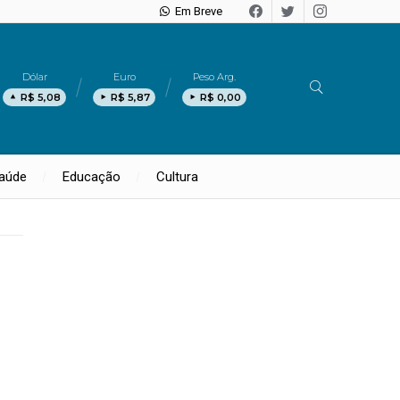
Em Breve
Dólar
Euro
Peso Arg.
R$ 5,08
R$ 5,87
R$ 0,00
aúde
Educação
Cultura