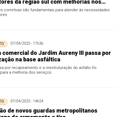
tores da região sul com melhorias nos
s de infraestrutura
es corretivas são fundamentais para atender às necessidades
ores
07/04/2025 - 17h36
 TO
 comercial do Jardim Aureny III passa por
ização na base asfáltica
a por recapeamento e a reestruturação do asfalto foi
para a melhoria dos serviços
07/04/2025 - 14h24
 TO
ão de novos guardas metropolitanos