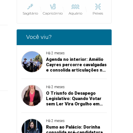
Sagitário
Capricórnio
Aquário
Peixes
Você viu?
Há 2 meses
Agenda no interior: Amélio
Cayres percorre cavalgadas
e consolida articulações na
abertura de exposições
agropecuárias
Há 2 meses
O Triunfo do Desapego
Legislativo: Quando Votar
sem Ler Vira Orgulho em
Augustinópolis
Há 2 meses
Rumo ao Palácio: Dorinha
consolida pré-candidatura