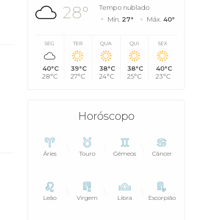
28°
Tempo nublado
Mín.
27°
Máx.
40°
SEG
TER
QUA
QUI
SEX
40°C
39°C
38°C
38°C
40°C
28°C
27°C
24°C
25°C
23°C
Horóscopo
Áries
Touro
Gêmeos
Câncer
Leão
Virgem
Libra
Escorpião