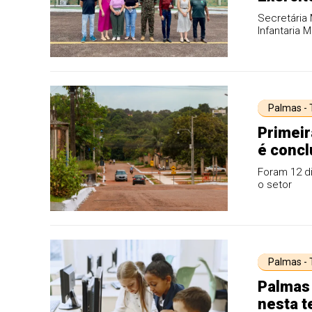
animal
Secretária 
Infantaria
Palmas -
Primeir
é concl
Foram 12 di
o setor
Palmas -
Palmas 
nesta t