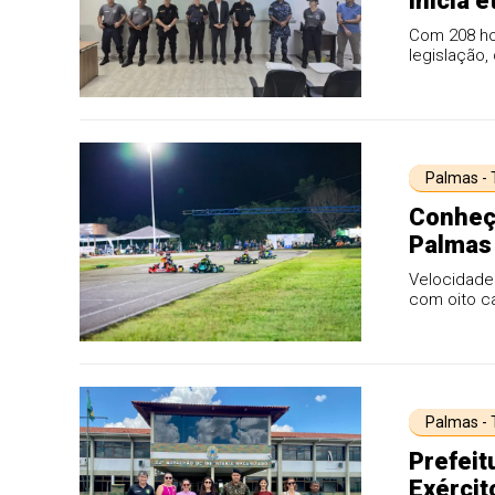
inicia 
Com 208 ho
legislação,
Palmas -
Conheç
Palmas 
Velocidade
com oito c
Palmas -
Prefeit
Exércit