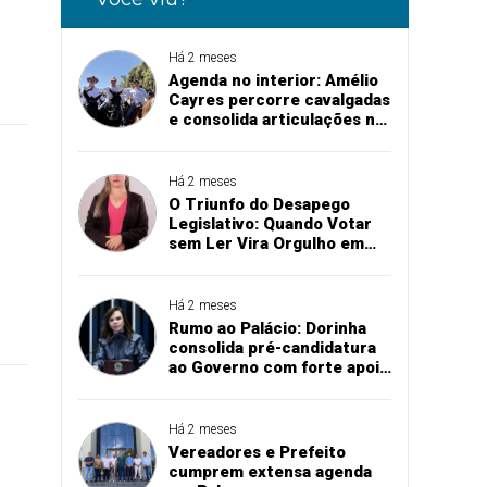
Há 2 meses
Agenda no interior: Amélio
Cayres percorre cavalgadas
e consolida articulações na
abertura de exposições
agropecuárias
Há 2 meses
O Triunfo do Desapego
Legislativo: Quando Votar
sem Ler Vira Orgulho em
Augustinópolis
Há 2 meses
Rumo ao Palácio: Dorinha
consolida pré-candidatura
ao Governo com forte apoio
na região sul do Tocantins
Há 2 meses
Vereadores e Prefeito
cumprem extensa agenda