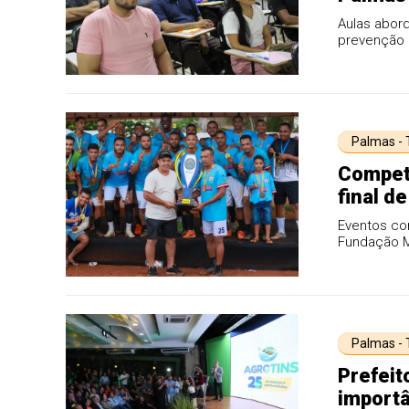
aprovaç
Aulas abord
prevenção
Palmas -
Compet
final d
Eventos co
Fundação M
Palmas -
Prefeit
importâ