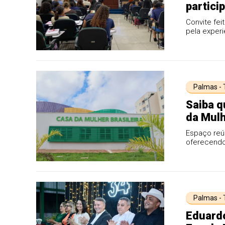
partici
graduan
Convite fei
pela exper
anualment
Palmas -
Saiba q
da Mulh
Espaço reún
oferecendo 
Palmas -
Eduardo