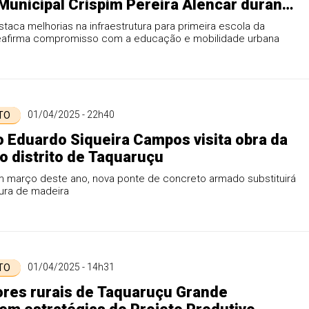
Municipal Crispim Pereira Alencar durante
ção de aniversário da unidade
staca melhorias na infraestrutura para primeira escola da
eafirma compromisso com a educação e mobilidade urbana
01/04/2025 - 22h40
 TO
o Eduardo Siqueira Campos visita obra da
o distrito de Taquaruçu
 março deste ano, nova ponte de concreto armado substituirá
tura de madeira
01/04/2025 - 14h31
 TO
res rurais de Taquaruçu Grande