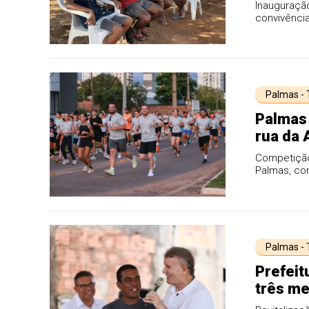
espaços
Inauguraçã
convivência
espo...
Palmas -
Palmas 
rua da 
Competição
Palmas, con
Palmas -
Prefeit
três me