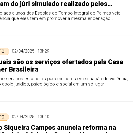
pam do júri simulado realizado pelos
dos em direito da Unitins
to aos alunos das Escolas de Tempo Integral de Palmas veio
iência que eles têm em promover a mesma encenação
e
02/04/2025 - 13h29
 TO
uais são os serviços ofertados pela Casa
er Brasileira
e serviços essenciais para mulheres em situação de violência,
apoio jurídico, psicológico e social em um só lugar
02/04/2025 - 13h10
 TO
 Siqueira Campos anuncia reforma na