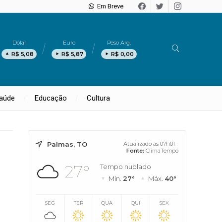
Em Breve
Dólar
Euro
Peso Arg.
R$ 5,08
R$ 5,87
R$ 0,00
aúde
Educação
Cultura
Palmas, TO
Atualizado às 07h01 -
Fonte:
ClimaTempo
27°
Tempo nublado
Mín.
27°
Máx.
40°
SEG
TER
QUA
QUI
SEX