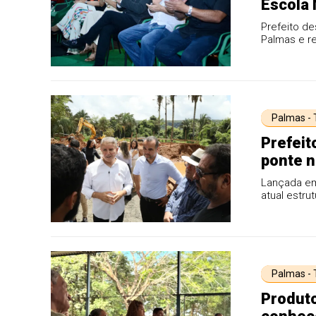
Escola 
celebra
Prefeito de
Palmas e r
Palmas -
Prefeit
ponte n
Lançada em
atual estru
Palmas -
Produto