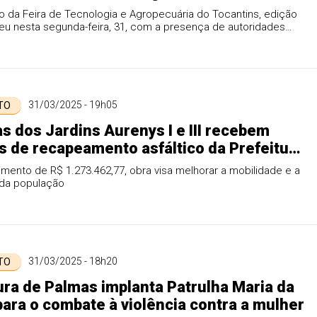
de Educação Inclusiva Sarah Gomes
 da Feira de Tecnologia e Agropecuária do Tocantins, edição
eu nesta segunda-feira, 31, com a presença de autoridades
31/03/2025 - 19h05
 TO
s dos Jardins Aurenys I e III recebem
s de recapeamento asfáltico da Prefeitura
mas
mento de R$ 1.273.462,77, obra visa melhorar a mobilidade e a
da população
31/03/2025 - 18h20
 TO
ura de Palmas implanta Patrulha Maria da
ara o combate à violência contra a mulher