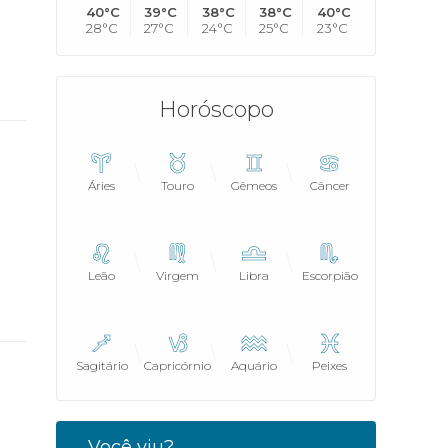
40°C
39°C
38°C
38°C
40°C
28°C
27°C
24°C
25°C
23°C
Horóscopo
Áries
Touro
Gêmeos
Câncer
Leão
Virgem
Libra
Escorpião
Sagitário
Capricórnio
Aquário
Peixes
Você viu?