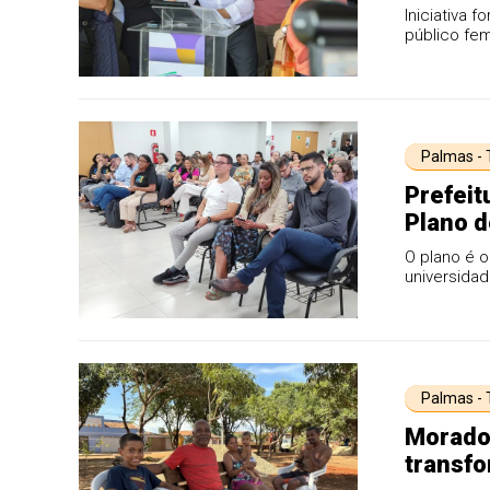
Iniciativa 
público fem
Palmas -
Prefeit
Plano d
O plano é o
universidad
de ensino, .
Palmas -
Morador
transf