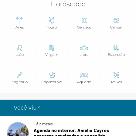
Horóscopo
Áries
Touro
Gêmeos
Câncer
Leão
Virgem
Libra
Escorpião
Sagitário
Capricórnio
Aquário
Peixes
Você viu?
Há 2 meses
Agenda no interior: Amélio Cayres