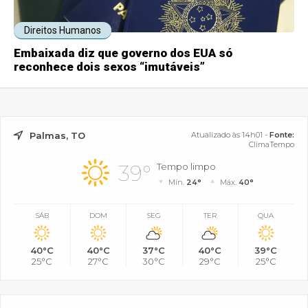
Direitos Humanos
Embaixada diz que governo dos EUA só
reconhece dois sexos “imutáveis”
Palmas, TO
Atualizado às 14h01 -
Fonte:
ClimaTempo
39°
Tempo limpo
Mín.
24°
Máx.
40°
SÁB
DOM
SEG
TER
QUA
40°C
40°C
37°C
40°C
39°C
25°C
27°C
30°C
29°C
25°C