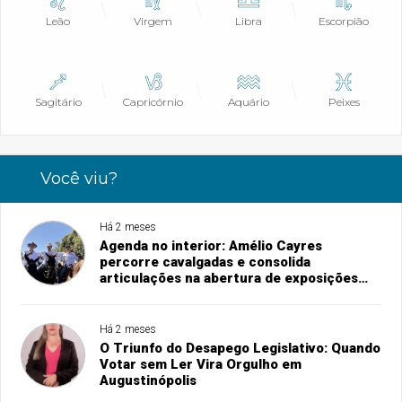
Leão
Virgem
Libra
Escorpião
Sagitário
Capricórnio
Aquário
Peixes
Você viu?
Há 2 meses
Agenda no interior: Amélio Cayres
percorre cavalgadas e consolida
articulações na abertura de exposições
agropecuárias
Há 2 meses
O Triunfo do Desapego Legislativo: Quando
Votar sem Ler Vira Orgulho em
Augustinópolis