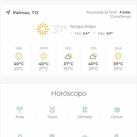
Palmas, TO
Atualizado às 11h01 -
Fonte:
ClimaTempo
37°
Tempo limpo
Mín.
24°
Máx.
40°
SÁB
DOM
SEG
TER
QUA
40°C
40°C
37°C
40°C
39°C
25°C
27°C
30°C
29°C
25°C
Horóscopo
Áries
Touro
Gêmeos
Câncer