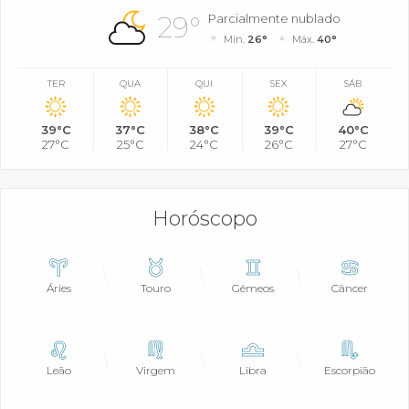
29°
Parcialmente nublado
Mín.
26°
Máx.
40°
TER
QUA
QUI
SEX
SÁB
39°C
37°C
38°C
39°C
40°C
27°C
25°C
24°C
26°C
27°C
Horóscopo
Áries
Touro
Gêmeos
Câncer
Leão
Virgem
Libra
Escorpião