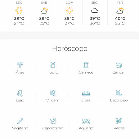
SEX
SÁB
DOM
SEG
TER
39°C
39°C
39°C
39°C
40°C
24°C
25°C
27°C
30°C
25°C
Horóscopo
Áries
Touro
Gêmeos
Câncer
Leão
Virgem
Libra
Escorpião
Sagitário
Capricórnio
Aquário
Peixes