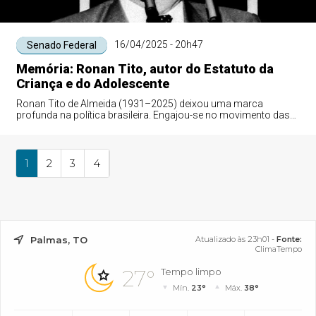
16/04/2025 - 20h47
Senado Federal
Memória: Ronan Tito, autor do Estatuto da
Criança e do Adolescente
Ronan Tito de Almeida (1931–2025) deixou uma marca
profunda na política brasileira. Engajou-se no movimento das
Diretas Já para escolha do presiden...
1
2
3
4
Palmas, TO
Atualizado às 23h01 -
Fonte:
ClimaTempo
27°
Tempo limpo
Mín.
23°
Máx.
38°