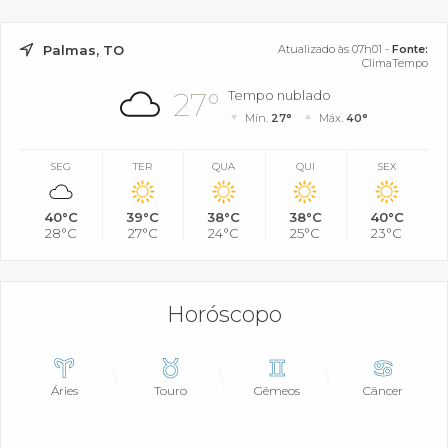
Palmas, TO
Atualizado às 07h01 -
Fonte:
ClimaTempo
27°
Tempo nublado
Mín.
27°
Máx.
40°
SEG
TER
QUA
QUI
SEX
40°C
39°C
38°C
38°C
40°C
28°C
27°C
24°C
25°C
23°C
Horóscopo
Áries
Touro
Gêmeos
Câncer