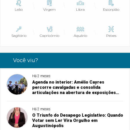
Leão
Virgem
Libra
Escorpião
Sagitário
Capricórnio
Aquário
Peixes
Você viu?
Há 2 meses
Agenda no interior: Amélio Cayres
percorre cavalgadas e consolida
articulações na abertura de exposições
agropecuárias
Há 2 meses
O Triunfo do Desapego Legislativo: Quando
Votar sem Ler Vira Orgulho em
Augustinópolis