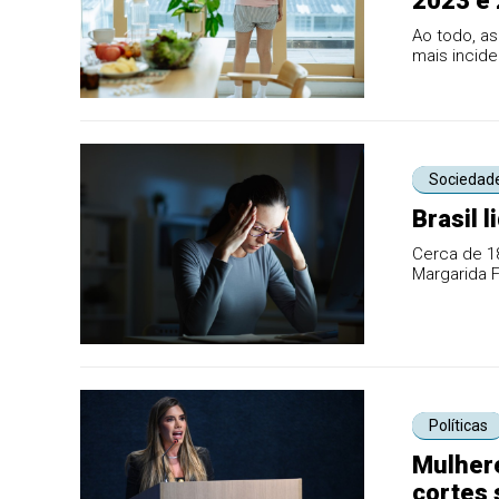
2023 e
Ao todo, as
mais incide
irã...
Sociedad
Brasil 
Cerca de 18
Margarida F
principais fo
Políticas
Mulher
cortes 