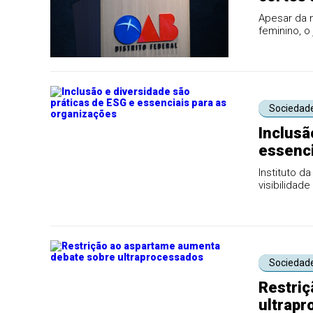
Apesar da m
feminino, o
Sociedad
Inclusã
essenci
Instituto d
visibilidad
oportunidad
Sociedad
Restriç
ultrap