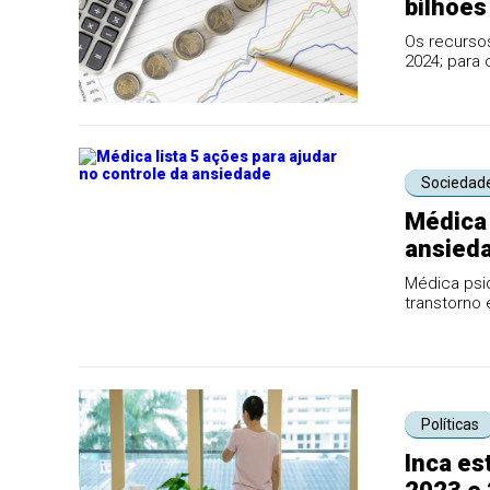
bilhões
Os recursos
2024; para 
Sociedad
Médica 
ansied
Médica psiq
transtorno 
Políticas
Inca es