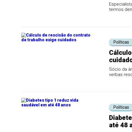
Especialis
termos dem
incidência..
Políticas
Cálculo
cuidad
Sócio da ár
verbas res
cálculo...
Políticas
Diabete
até 48 