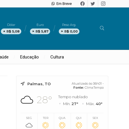
Em Breve
Dólar
Euro
Peso Arg.
R$ 5,08
R$ 5,87
R$ 0,00
aúde
Educação
Cultura
Palmas, TO
Atualizado às 06h01 -
Fonte:
ClimaTempo
28°
Tempo nublado
Mín.
27°
Máx.
40°
SEG
TER
QUA
QUI
SEX