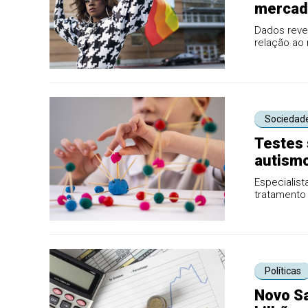
mercado
Dados reve
relação ao 
desafios na 
Sociedad
Testes 
autism
Especialis
tratamento 
Políticas
Novo Sa