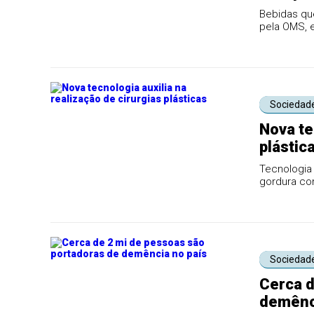
Bebidas qu
pela OMS, e
indústria...
Sociedad
Nova te
plástic
Tecnologia 
gordura com
oper...
Sociedad
Cerca d
demênci