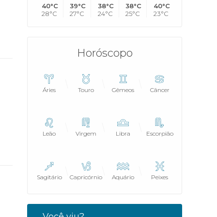
40°C
39°C
38°C
38°C
40°C
28°C
27°C
24°C
25°C
23°C
Horóscopo
Áries
Touro
Gêmeos
Câncer
Leão
Virgem
Libra
Escorpião
Sagitário
Capricórnio
Aquário
Peixes
Você viu?