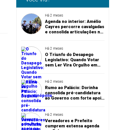
Há 2 meses
Agenda no interior: Amélio
Cayres percorre cavalgadas
e consolida articulações na
abertura de exposições
agropecuárias
Há 2 meses
O Triunfo do Desapego
Legislativo: Quando Votar
sem Ler Vira Orgulho em
Augustinópolis
Há 2 meses
Rumo ao Palácio: Dorinha
consolida pré-candidatura
ao Governo com forte apoio
na região sul do Tocantins
Há 2 meses
Vereadores e Prefeito
cumprem extensa agenda