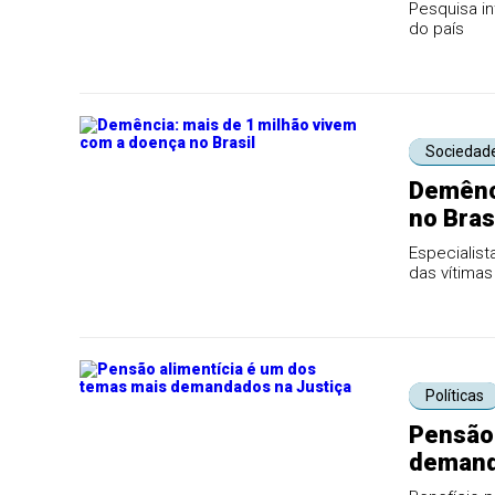
Pesquisa in
do país
Sociedad
Demênci
no Bras
Especialis
das vítima
através d...
Políticas
Pensão 
demand